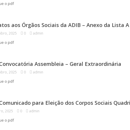
gue o pdf
tos aos Órgãos Sociais da ADIB – Anexo da Lista A
bro, 2025
0
admin
gue o pdf
Convocatória Assembleia – Geral Extraordinária
bro, 2025
0
admin
gue o pdf
Comunicado para Eleição dos Corpos Sociais Quadri
ro, 2025
0
admin
gue o pdf