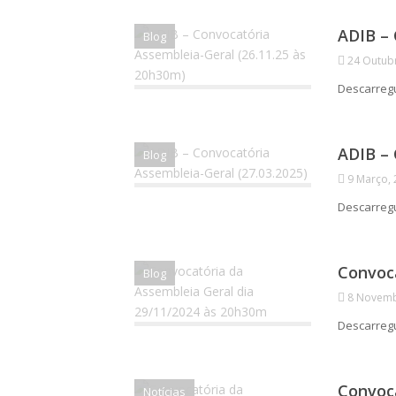
ADIB – 
Blog
24 Outub
Descarre
ADIB – 
Blog
9 Março,
Descarre
Convoca
Blog
8 Novemb
Descarre
Convoca
Notícias