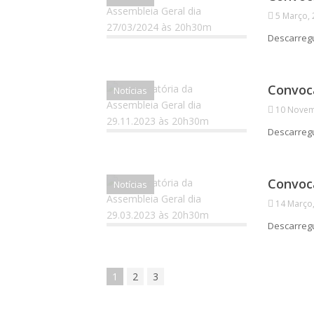
5 Março,
Descarre
Convoca
Notícias
10 Novem
Descarre
Convoca
Notícias
14 Março
Descarreg
1
2
3